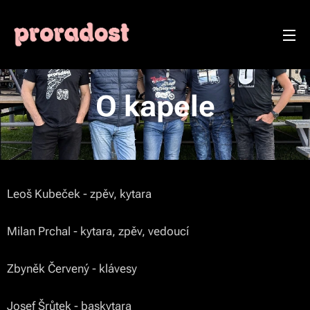
O kapele
Leoš Kubeček - zpěv, kytara
Milan Prchal - kytara, zpěv, vedoucí
Zbyněk Červený - klávesy
Josef Šrůtek - baskytara